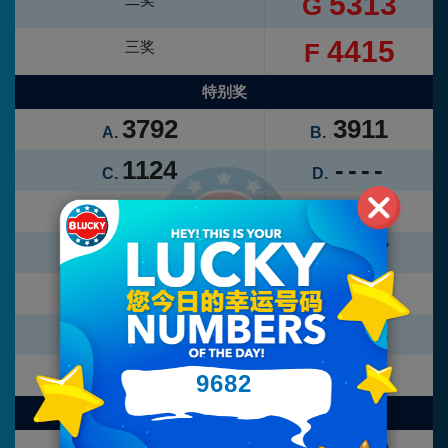
5313
G
4415
三奖
F
特别奖
3792
3911
A.
B.
1124
----
C.
D.
1854
----
E.
F.
----
6377
G.
H.
3010
6387
I.
J.
5269
4938
K.
L.
7760
M.
9682
安慰奖