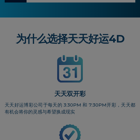
为什么选择天天好运4D
天天双开彩
天天好运博彩公司于每天的 3:30PM 和 7:30PM开彩，天天都
有机会将你的灵感与希望换成现实