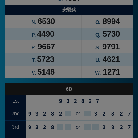
安慰奖
6530
8994
N.
O.
4490
5730
P.
Q.
9667
9791
R.
S.
5723
4621
T.
U.
5146
1271
V.
W.
6D
1st
9
3
2
8
2
7
2nd
9
3
2
8
2
or
3
2
8
2
7
3rd
9
3
2
8
or
2
8
2
7