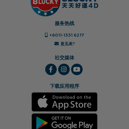
服务热线
+6011-1331 6217
意见表?
社交媒体
下载应用程序