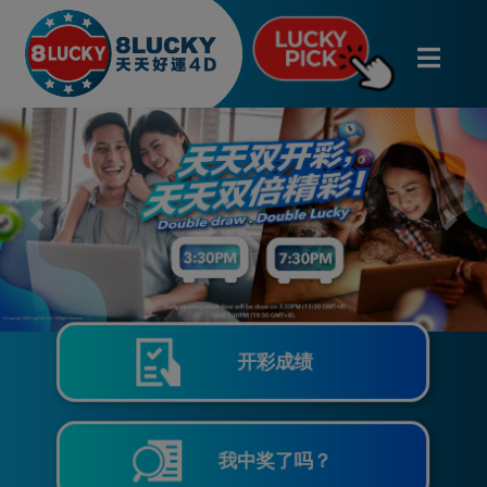
开彩成绩
我中奖了吗？