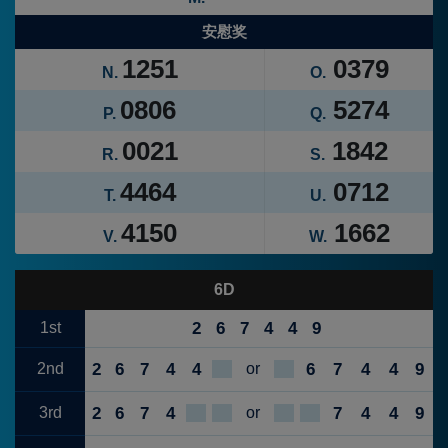
安慰奖
1251
0379
N.
O.
0806
5274
P.
Q.
0021
1842
R.
S.
4464
0712
T.
U.
4150
1662
V.
W.
6D
1st
2
6
7
4
4
9
2nd
2
6
7
4
4
or
6
7
4
4
9
3rd
2
6
7
4
or
7
4
4
9