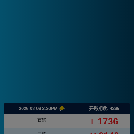
2026-08-06 3:30PM
开彩期数:
4265
1736
首奖
L
二奖