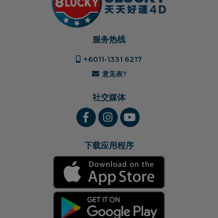
服务热线
+6011-1331 6217
意见表?
社交媒体
下载应用程序