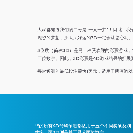
大家都知道我们的口号是“一元一梦”！因此，
现您的梦想，那天天好运的3D一定会让您心动。
3位数（简称3D）是另一种受欢迎的彩票游戏，
三位数字。因此，3D彩票是4D游戏结果的扩展
每次预测的最低投注额为1美元，适用于所有游戏
您的所有4D号码预测都适用于五个不同奖项类别
数字，而2D则是基于最后两位数字。